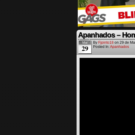
Apanhados – Home
By
Fjpinto18
on
29 de Ma
Mai
29
Posted In:
Apanhados