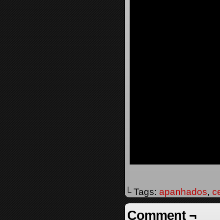
└ Tags:
apanhados
,
c
Comment ¬