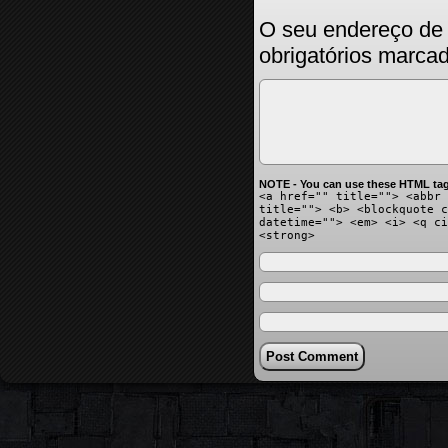
O seu endereço de 
obrigatórios marc
NOTE - You can use these HTML tag
<a href="" title=""> <abbr 
title=""> <b> <blockquote c
datetime=""> <em> <i> <q ci
<strong>