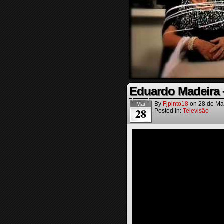
Eduardo Madeira 
By
Fjpinto18
on
28 de Ma
Mai
28
Posted In:
Televisão