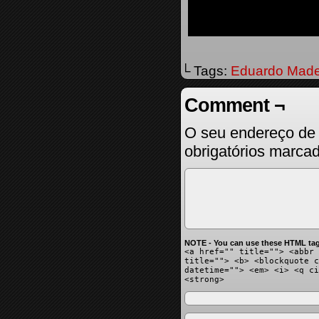
└ Tags:
Eduardo Made
Comment ¬
O seu endereço de 
obrigatórios marc
NOTE - You can use these HTML tag
<a href="" title=""> <abbr 
title=""> <b> <blockquote c
datetime=""> <em> <i> <q ci
<strong>