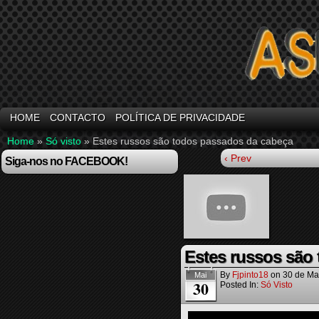
HOME
CONTACTO
POLÍTICA DE PRIVACIDADE
Home
»
Só visto
»
Estes russos são todos passados da cabeça
‹ Prev
Siga-nos no FACEBOOK!
Estes russos são
By
Fjpinto18
on
30 de Ma
Mai
30
Posted In:
Só Visto