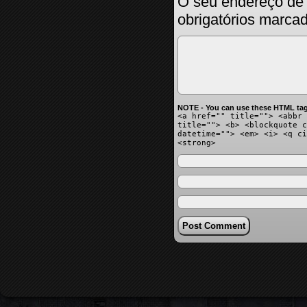
O seu endereço de 
obrigatórios marc
NOTE - You can use these HTML tag
<a href="" title=""> <abbr 
title=""> <b> <blockquote c
datetime=""> <em> <i> <q ci
<strong>