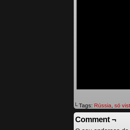
└ Tags:
Rússia
,
só vis
Comment ¬