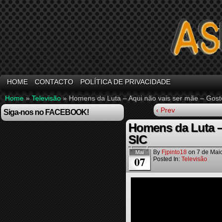
HOME
CONTACTO
POLÍTICA DE PRIVACIDADE
Home
»
Televisão
»
Homens da Luta – Aqui não vais ser mãe – Gost
‹ Prev
Siga-nos no FACEBOOK!
Homens da Luta – 
SIC
By
Fjpinto18
on
7 de Mai
Mai
07
Posted In:
Televisão