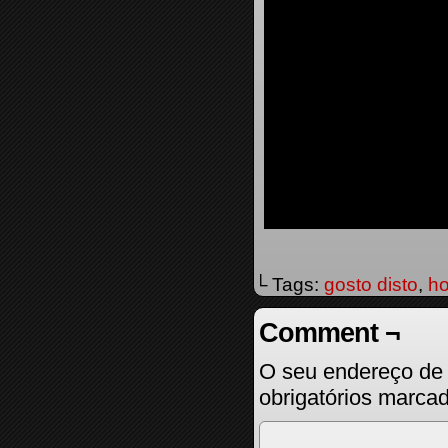
└ Tags:
gosto disto
,
ho
Comment ¬
O seu endereço de 
obrigatórios marc