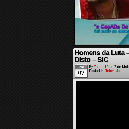
Homens da Luta –
Disto – SIC
By
Fjpinto18
on
7 de Mai
Mai
07
Posted In:
Televisão