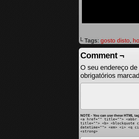
└ Tags:
gosto disto
,
ho
Comment ¬
O seu endereço de 
obrigatórios marc
NOTE - You can use these HTML tag
<a href="" title=""> <abbr 
title=""> <b> <blockquote c
datetime=""> <em> <i> <q ci
<strong>