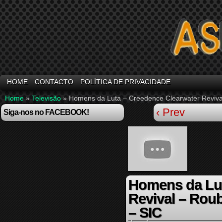
HOME
CONTACTO
POLÍTICA DE PRIVACIDADE
Home
»
Televisão
»
Homens da Luta – Creedence Clearwater Revival
‹ Prev
Siga-nos no FACEBOOK!
Homens da Lut
Revival – Rou
– SIC