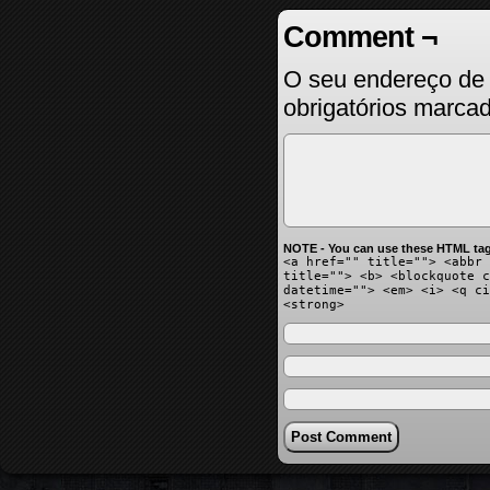
Comment ¬
O seu endereço de 
obrigatórios marc
NOTE - You can use these HTML tag
<a href="" title=""> <abbr 
title=""> <b> <blockquote c
datetime=""> <em> <i> <q ci
<strong>