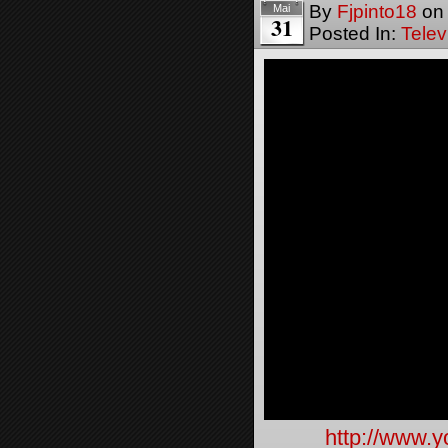
By
Fjpinto18
o
Mai
31
Posted In:
Telev
http://www