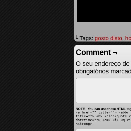
└ Tags:
gosto disto
,
ho
Comment ¬
O seu endereço de 
obrigatórios marc
NOTE - You can use these HTML tag
<a href="" title=""> <abbr 
title=""> <b> <blockquote c
datetime=""> <em> <i> <q ci
<strong>