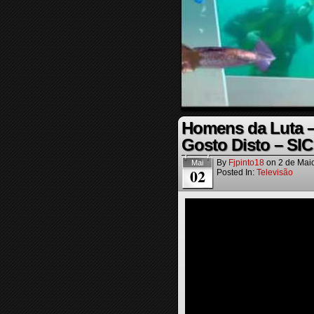
Homens da Luta –
Gosto Disto – SIC
By
Fjpinto18
on
2 de Mai
Mai
02
Posted In:
Televisão