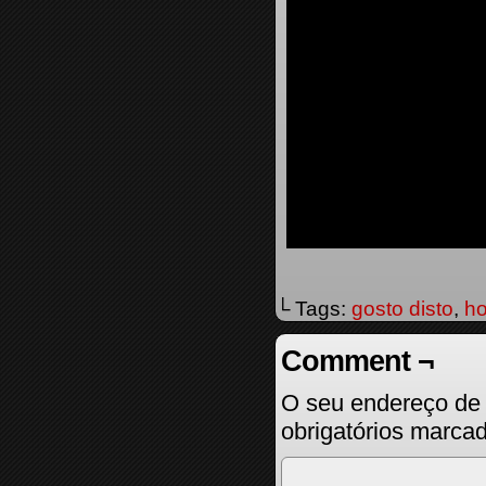
└ Tags:
gosto disto
,
ho
Comment ¬
O seu endereço de 
obrigatórios marc