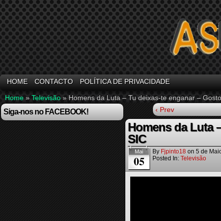
HOME
CONTACTO
POLÍTICA DE PRIVACIDADE
Home
»
Televisão
»
Homens da Luta – Tu deixas-te enganar – Gosto
‹ Prev
Siga-nos no FACEBOOK!
Homens da Luta – 
SIC
By
Fjpinto18
on
5 de Mai
Mai
05
Posted In:
Televisão