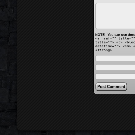
NOTE - You can use thes
<a href="" title="
title=""> <b> <blo
datetime=""> <em> 
<strong>