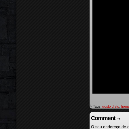
└ Tags:
gosto disto
,
home
Comment ¬
O seu endereço de e