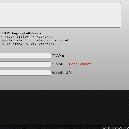
e HTML tags and attributes:
"> <abbr title=""> <acronym
ckquote cite=""> <cite> <code> <del
<i> <q cite=""> <s> <strike>
*NAME
*EMAIL
—
Get a Gravatar
Website URL
©2011-2025
ASDCA