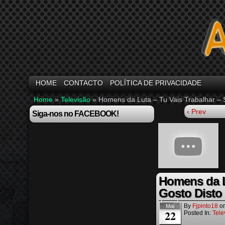
HOME
CONTACTO
POLÍTICA DE PRIVACIDADE
Home
»
Televisão
»
Homens da Luta – Tu Vais Trabalhar – 
‹ Prev
Siga-nos no FACEBOOK!
Homens da Lu
Gosto Disto 
By
Fjpinto18
o
Mai
22
Posted In:
Tele