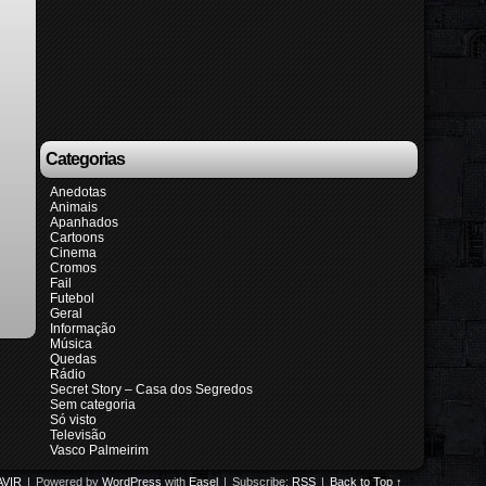
Categorias
Anedotas
Animais
Apanhados
Cartoons
Cinema
Cromos
Fail
Futebol
Geral
Informação
Música
Quedas
Rádio
Secret Story – Casa dos Segredos
Sem categoria
Só visto
Televisão
Vasco Palmeirim
VIR
|
Powered by
WordPress
with
Easel
|
Subscribe:
RSS
|
Back to Top ↑