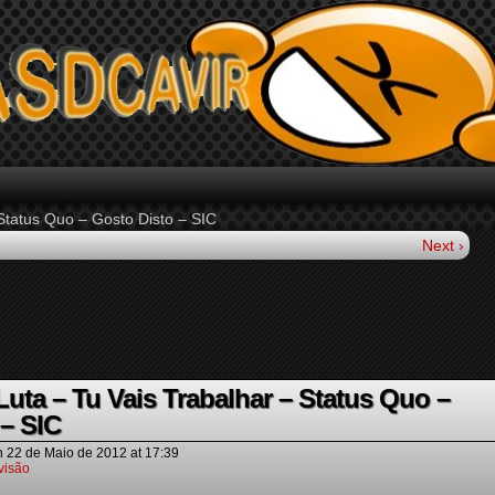
Status Quo – Gosto Disto – SIC
Next ›
ta – Tu Vais Trabalhar – Status Quo –
– SIC
n
22 de Maio de 2012
at
17:39
visão