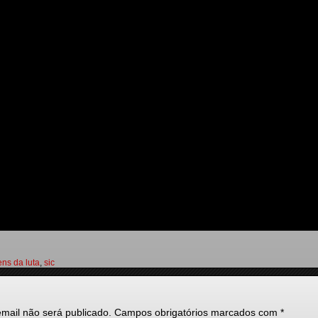
ns da luta
,
sic
mail não será publicado.
Campos obrigatórios marcados com
*