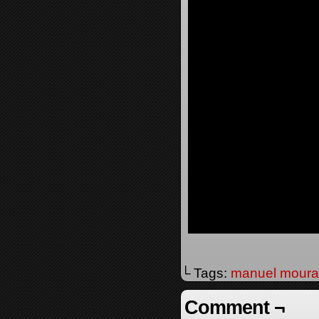
└ Tags:
manuel moura
Comment ¬