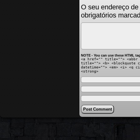
O seu endereço de 
obrigatórios marc
NOTE - You can use these HTML tag
<a href="" title=""> <abbr 
title=""> <b> <blockquote c
datetime=""> <em> <i> <q ci
<strong>