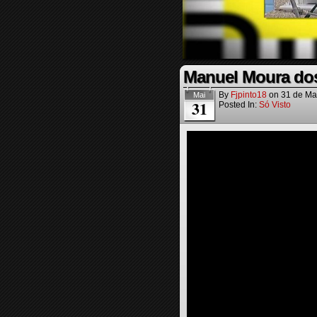
Manuel Moura dos 
By
Fjpinto18
on
31 de Ma
Mai
31
Posted In:
Só Visto