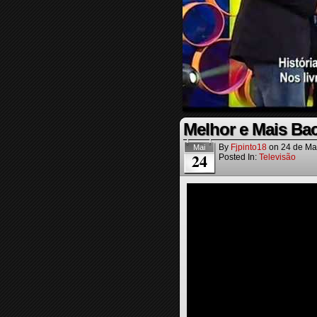
Melhor e Mais Ba
By
Fjpinto18
on
24 de Ma
Mai
24
Posted In:
Televisão