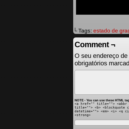
└ Tags:
estado de gra
Comment ¬
O seu endereço de 
obrigatórios marc
NOTE - You can use these HTML tag
<a href="" title=""> <abbr 
title=""> <b> <blockquote c
datetime=""> <em> <i> <q ci
<strong>