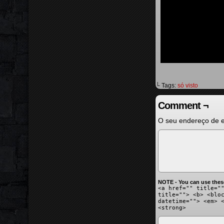
└ Tags:
só visto
Comment ¬
O seu endereço de e
NOTE - You can use thes
<a href="" title="
title=""> <b> <blo
datetime=""> <em> 
<strong>