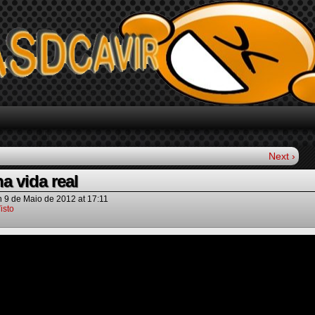
Next ›
a vida real
n
9 de Maio de 2012
at
17:11
isto