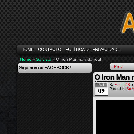
HOME
CONTACTO
POLÍTICA DE PRIVACIDADE
Home
»
Só visto
»
O Iron Man na vida real
‹ Prev
Siga-nos no FACEBOOK!
O Iron Man n
By
Fjpinto18
o
Mai
09
Posted In:
Só V