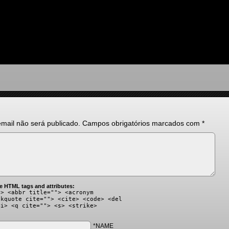
mail não será publicado.
Campos obrigatórios marcados com
*
e HTML tags and attributes:
"> <abbr title=""> <acronym
ckquote cite=""> <cite> <code> <del
<i> <q cite=""> <s> <strike>
*NAME