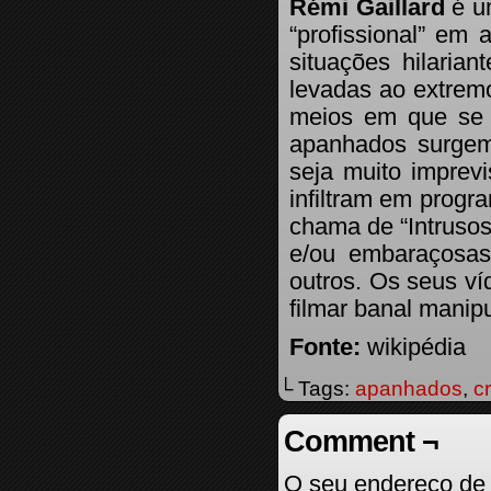
Rémi Gaillard
é um
“profissional” em
situações hilaria
levadas ao extremo
meios em que se e
apanhados surgem
seja muito imprev
infiltram em progr
chama de “Intrusos”
e/ou embaraçosas
outros. Os seus v
filmar banal manip
Fonte:
wikipédia
└ Tags:
apanhados
,
c
Comment ¬
O seu endereço de 