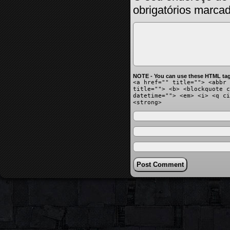
obrigatórios marc
NOTE - You can use these HTML tag
<a href="" title=""> <abbr 
title=""> <b> <blockquote c
datetime=""> <em> <i> <q ci
<strong>