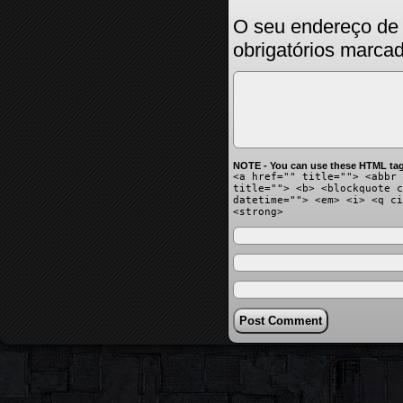
O seu endereço de 
obrigatórios marc
NOTE - You can use these HTML tag
<a href="" title=""> <abbr 
title=""> <b> <blockquote c
datetime=""> <em> <i> <q ci
<strong>