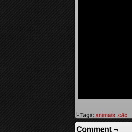
└ Tags:
animais
,
cão
Comment ¬