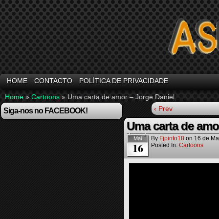
HOME
CONTACTO
POLÍTICA DE PRIVACIDADE
Home
»
Cartoons
»
Uma carta de amor – Jorge Daniel
‹ Prev
Siga-nos no FACEBOOK!
Uma carta de amor
By
Fjpinto18
on
16 de Ma
Mai
16
Posted In:
Cartoons