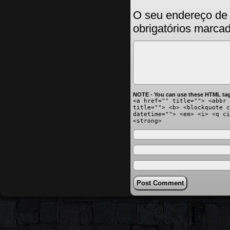
O seu endereço de 
obrigatórios marc
NOTE - You can use these HTML tag
<a href="" title=""> <abbr 
title=""> <b> <blockquote c
datetime=""> <em> <i> <q ci
<strong>