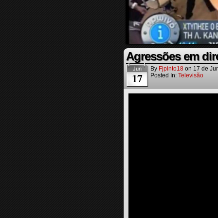
Agressões em dire
By
Fjpinto18
on
17 de Ju
Jun
17
Posted In:
Televisão