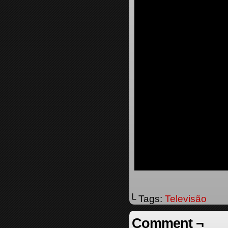
└ Tags:
Televisão
Comment ¬