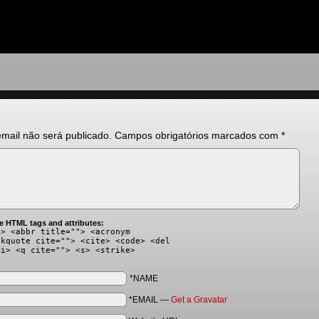
mail não será publicado.
Campos obrigatórios marcados com
*
e HTML tags and attributes:
"> <abbr title=""> <acronym
ckquote cite=""> <cite> <code> <del
<i> <q cite=""> <s> <strike>
*NAME
*EMAIL
—
Get a Gravatar