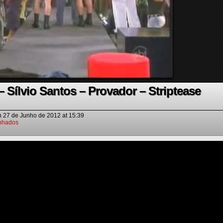
Sílvio Santos – Provador – Striptease
n
27 de Junho de 2012
at
15:39
nhados