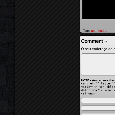
└ Tags:
apanhados
Comment ¬
O seu endereço de e
NOTE - You can use thes
<a href="" title="
title=""> <b> <blo
datetime=""> <em> 
<strong>