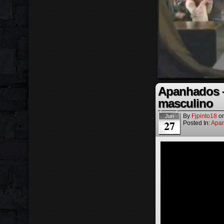
Apanhados – 
masculino
By
Fjpinto18
o
Jun
27
Posted In:
Apa