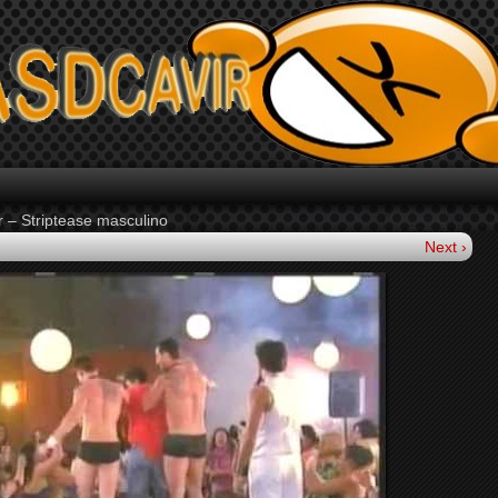
 – Striptease masculino
Next ›