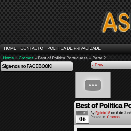
HOME
CONTACTO
POLÍTICA DE PRIVACIDADE
Home
»
Cromos
»
Best of Politica Portuguesa – Parte 2
‹ Prev
Siga-nos no FACEBOOK!
Best of Politica P
By
Fjpinto18
on
6 de Jun
Jun
06
Posted In:
Cromos