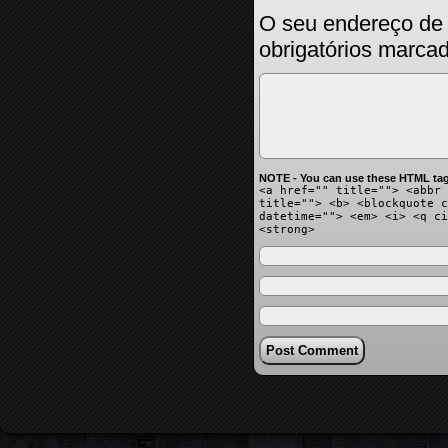
O seu endereço de 
obrigatórios marc
NOTE - You can use these HTML tag
<a href="" title=""> <abbr 
title=""> <b> <blockquote c
datetime=""> <em> <i> <q ci
<strong>