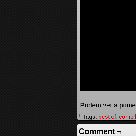
Podem ver a prime
└ Tags:
best of
,
compi
Comment ¬