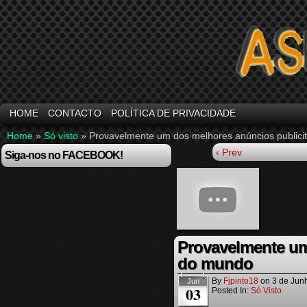
HOME
CONTACTO
POLÍTICA DE PRIVACIDADE
Home
»
Só visto
»
Provavelmente um dos melhores anúncios publici
‹ Prev
Siga-nos no FACEBOOK!
Provavelmente um
do mundo
By
Fjpinto18
on
3 de Jun
Jun
03
Posted In:
Só Visto