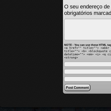
O seu endereço de 
obrigatórios marc
NOTE - You can use these HTML tag
<a href="" title=""> <abbr 
title=""> <b> <blockquote c
datetime=""> <em> <i> <q ci
<strong>