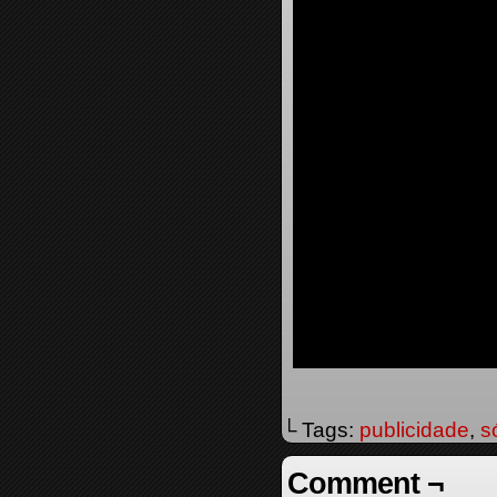
└ Tags:
publicidade
,
s
Comment ¬