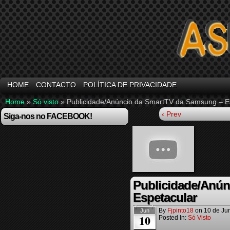
HOME
CONTACTO
POLÍTICA DE PRIVACIDADE
Home
»
Só visto
»
Publicidade/Anúncio da SmartTV da Samsung – E
‹ Prev
Siga-nos no FACEBOOK!
Publicidade/Anún
Espetacular
By
Fjpinto18
on
10 de Ju
Jun
10
Posted In:
Só Visto