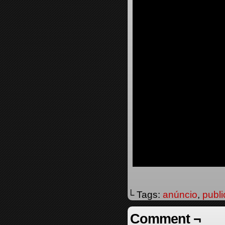
└ Tags:
anúncio
,
publi
Comment ¬