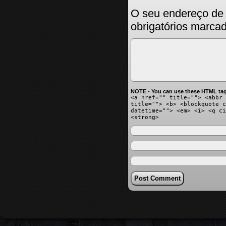
O seu endereço de 
obrigatórios marc
NOTE - You can use these HTML tag
<a href="" title=""> <abbr 
title=""> <b> <blockquote c
datetime=""> <em> <i> <q ci
<strong>