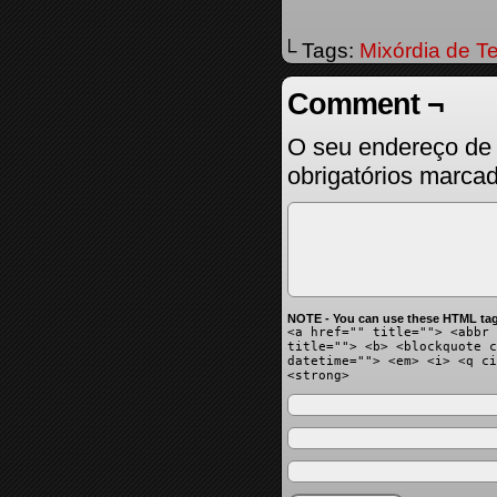
└ Tags:
Mixórdia de T
Comment ¬
O seu endereço de 
obrigatórios marc
NOTE - You can use these HTML tag
<a href="" title=""> <abbr 
title=""> <b> <blockquote c
datetime=""> <em> <i> <q ci
<strong>