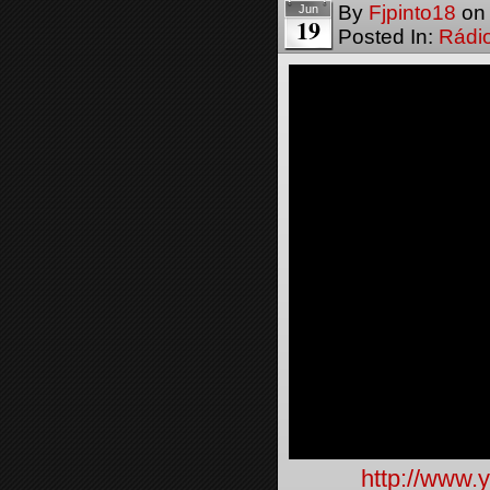
By
Fjpinto18
o
Jun
19
Posted In:
Rádi
http://www