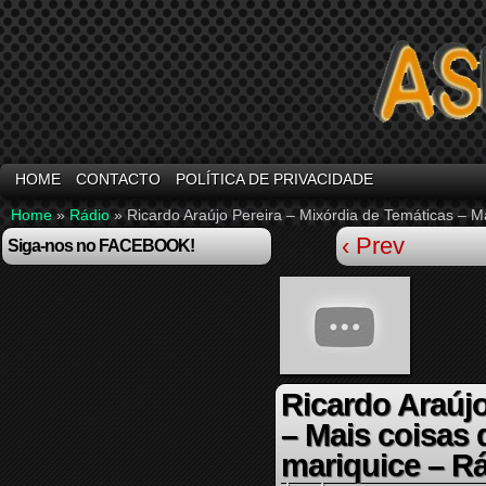
HOME
CONTACTO
POLÍTICA DE PRIVACIDADE
Home
»
Rádio
»
Ricardo Araújo Pereira – Mixórdia de Temáticas – M
‹ Prev
Siga-nos no FACEBOOK!
Ricardo Araújo
– Mais coisas 
mariquice – R