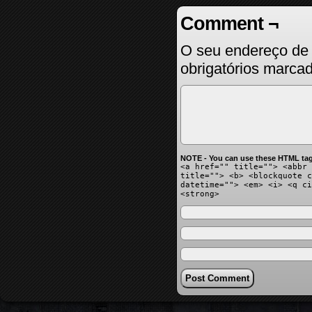
Comment ¬
O seu endereço de 
obrigatórios marc
NOTE - You can use these HTML tag
<a href="" title=""> <abbr 
title=""> <b> <blockquote c
datetime=""> <em> <i> <q ci
<strong>