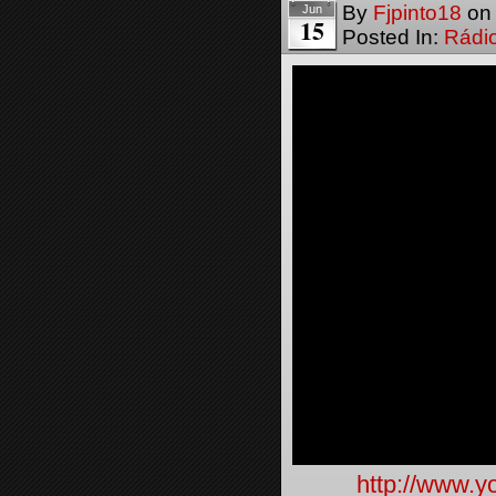
By
Fjpinto18
o
Jun
15
Posted In:
Rádi
http://www