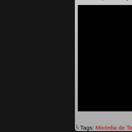
└ Tags:
Mixórdia de T