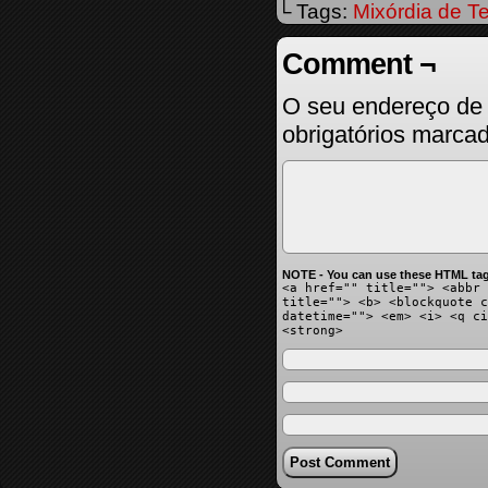
└ Tags:
Mixórdia de T
Comment ¬
O seu endereço de 
obrigatórios marc
NOTE - You can use these HTML tag
<a href="" title=""> <abbr 
title=""> <b> <blockquote c
datetime=""> <em> <i> <q ci
<strong>