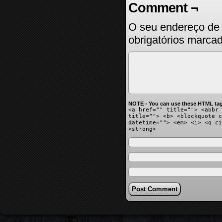
Comment ¬
O seu endereço de 
obrigatórios marc
NOTE - You can use these HTML tag
<a href="" title=""> <abbr 
title=""> <b> <blockquote c
datetime=""> <em> <i> <q ci
<strong>