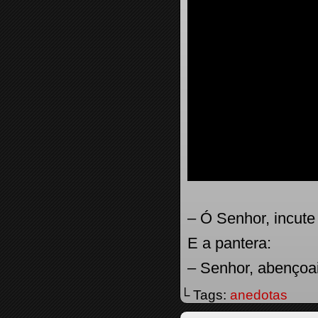
– Ó Senhor, incute 
E a pantera:
– Senhor, abençoai
└ Tags:
anedotas