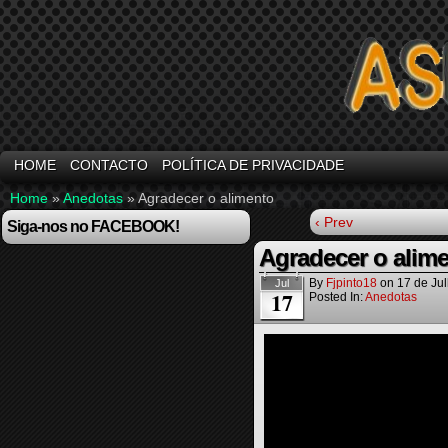
HOME
CONTACTO
POLÍTICA DE PRIVACIDADE
Home
»
Anedotas
»
Agradecer o alimento
‹ Prev
Siga-nos no FACEBOOK!
Agradecer o alim
By
Fjpinto18
on
17 de Ju
Jul
17
Posted In:
Anedotas