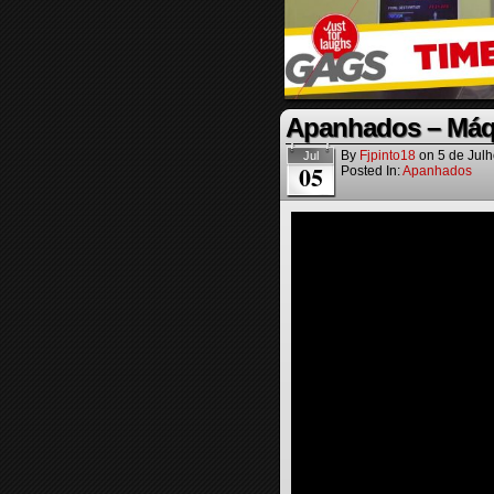
Apanhados – Máq
By
Fjpinto18
on
5 de Jul
Jul
05
Posted In:
Apanhados