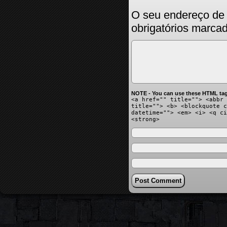
O seu endereço de 
obrigatórios marc
NOTE - You can use these HTML tag
<a href="" title=""> <abbr 
title=""> <b> <blockquote c
datetime=""> <em> <i> <q ci
<strong>