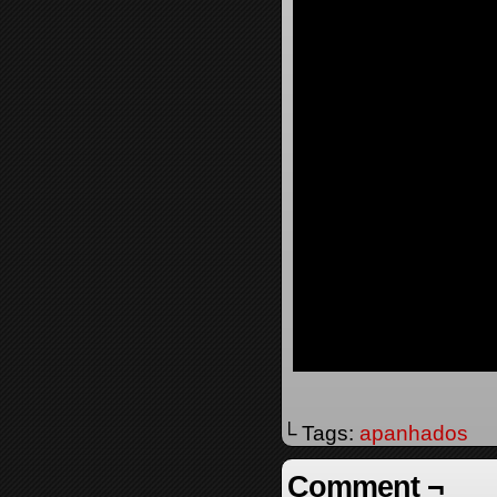
└ Tags:
apanhados
Comment ¬