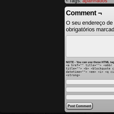
└ Tags:
apanhados
Comment ¬
O seu endereço de 
obrigatórios marc
NOTE - You can use these HTML tag
<a href="" title=""> <abbr 
title=""> <b> <blockquote c
datetime=""> <em> <i> <q ci
<strong>