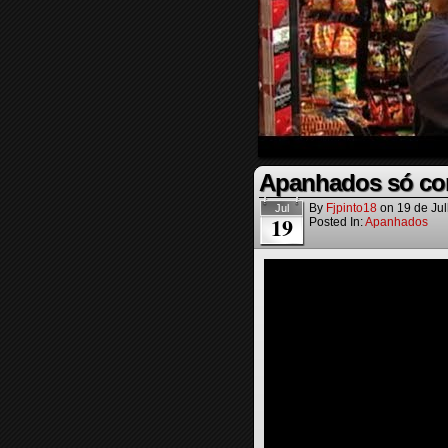
Apanhados só co
By
Fjpinto18
on
19 de Ju
Jul
19
Posted In:
Apanhados