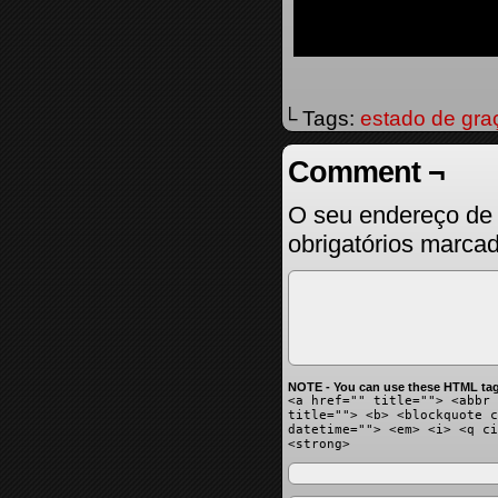
└ Tags:
estado de gra
Comment ¬
O seu endereço de 
obrigatórios marc
NOTE - You can use these HTML tag
<a href="" title=""> <abbr 
title=""> <b> <blockquote c
datetime=""> <em> <i> <q ci
<strong>