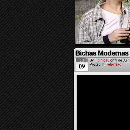
Bichas Modernas 
By
Fjpinto18
on
9 de Jul
Jul
09
Posted In:
Televisão