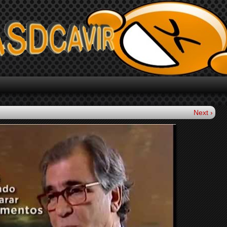
Next ›