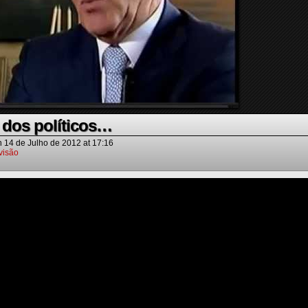
 dos políticos…
n
14 de Julho de 2012
at
17:16
visão