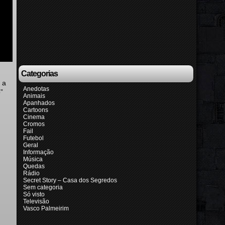
Categorias
 a
Anedotas
”
Animais
Apanhados
Cartoons
Cinema
Cromos
Fail
Futebol
Geral
Informação
Música
Quedas
Rádio
Secret Story – Casa dos Segredos
Sem categoria
Só visto
Televisão
Vasco Palmeirim