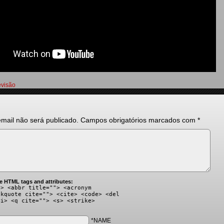
evisão
mail não será publicado.
Campos obrigatórios marcados com
*
e HTML tags and attributes:
"> <abbr title=""> <acronym
ckquote cite=""> <cite> <code> <del
<i> <q cite=""> <s> <strike>
*NAME