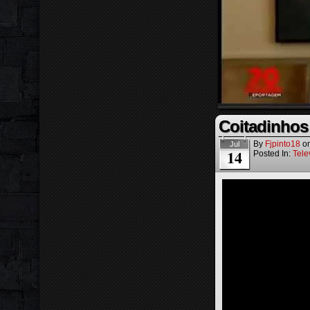
Coitadinhos
By
Fjpinto18
o
Jul
14
Posted In:
Tele