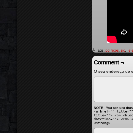
└ Tags:
políticos
,
sic
,
Tel
Comment ¬
O seu endereço de e
NOTE - You can use thes
<a href="" title="
title=""> <b> <blo
datetime=""> <em> 
<strong>