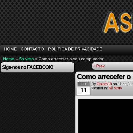
HOME
CONTACTO
POLÍTICA DE PRIVACIDADE
Home
»
Só visto
»
Como arrecefer o seu computador
‹ Prev
Siga-nos no FACEBOOK!
Como arrecefer o
By
Fjpinto18
on
11 de Ju
Jul
11
Posted In:
Só Visto