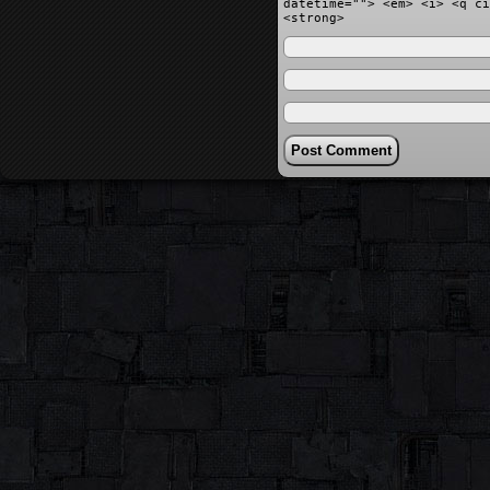
datetime=""> <em> <i> <q ci
<strong>