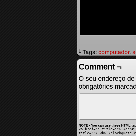
└ Tags:
computador
,
s
Comment ¬
O seu endereço de 
obrigatórios marc
NOTE - You can use these HTML tag
<a href="" title=""> <abbr 
title=""> <b> <blockquote c