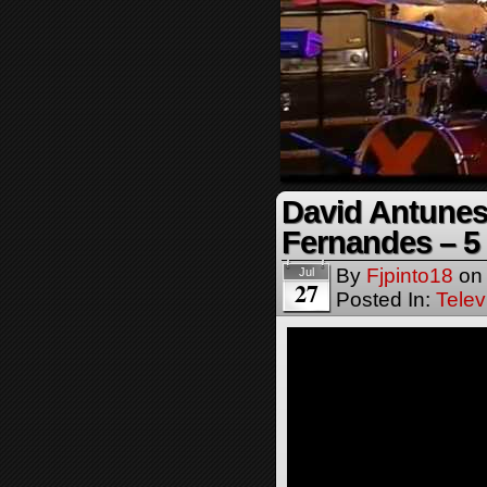
David Antunes
Fernandes – 5 
By
Fjpinto18
o
Jul
27
Posted In:
Telev