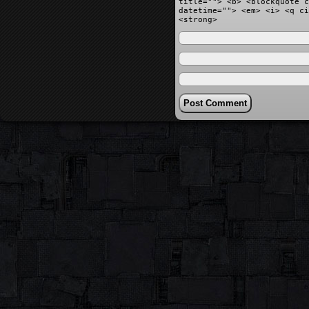
title=""> <b> <blockquote c
datetime=""> <em> <i> <q ci
<strong>