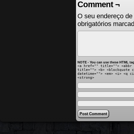
Comment ¬
O seu endereço de 
obrigatórios marc
NOTE - You can use these HTML tag
<a href="" title=""> <abbr 
title=""> <b> <blockquote c
datetime=""> <em> <i> <q ci
<strong>