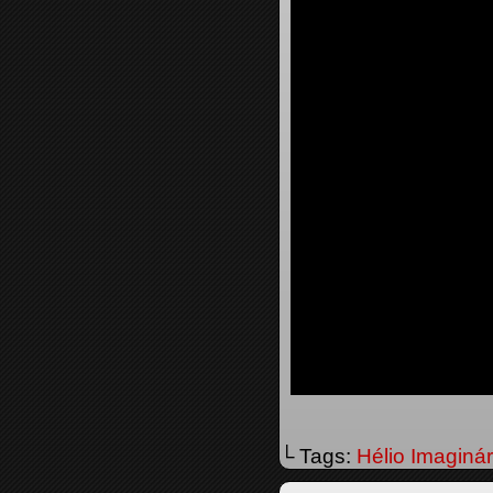
└ Tags:
Hélio Imaginár