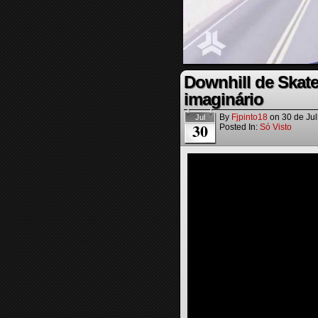
Downhill de Skate
imaginário
By
Fjpinto18
on
30 de Ju
Jul
30
Posted In:
Só Visto