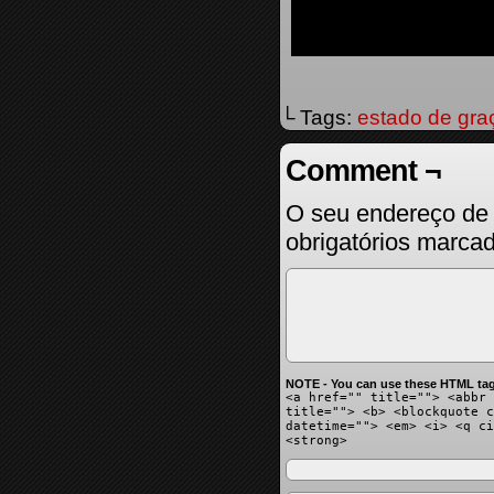
└ Tags:
estado de gra
Comment ¬
O seu endereço de 
obrigatórios marc
NOTE - You can use these HTML tag
<a href="" title=""> <abbr 
title=""> <b> <blockquote c
datetime=""> <em> <i> <q ci
<strong>