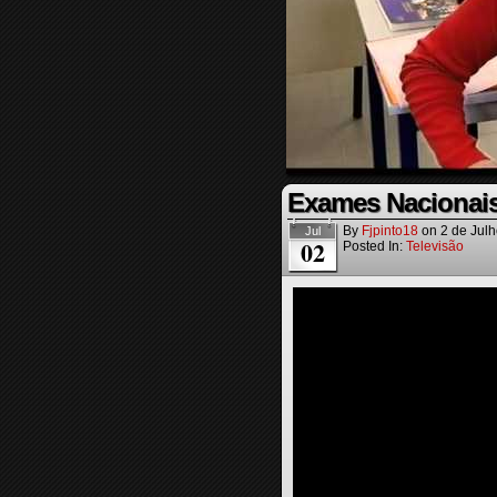
Exames Nacionais
By
Fjpinto18
on
2 de Jul
Jul
02
Posted In:
Televisão