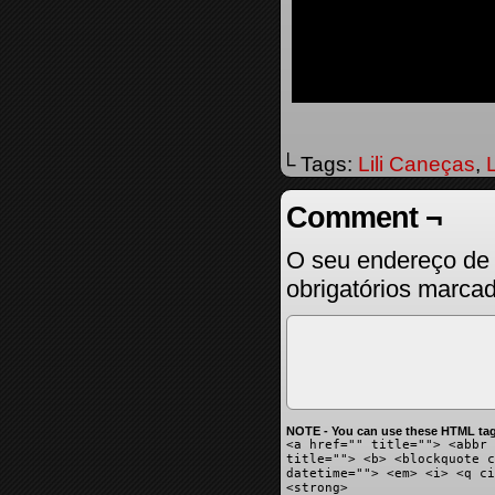
└ Tags:
Lili Caneças
,
Comment ¬
O seu endereço de 
obrigatórios marc
NOTE - You can use these HTML tag
<a href="" title=""> <abbr 
title=""> <b> <blockquote c
datetime=""> <em> <i> <q ci
<strong>