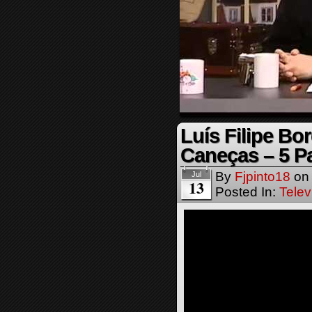
Luís Filipe Bo
Caneças – 5 Pa
By
Fjpinto18
o
Jul
13
Posted In:
Telev