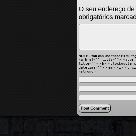
O seu endereço de 
obrigatórios marc
NOTE - You can use these HTML tag
<a href="" title=""> <abbr 
title=""> <b> <blockquote c
datetime=""> <em> <i> <q ci
<strong>