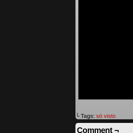
└ Tags:
só visto
Comment ¬