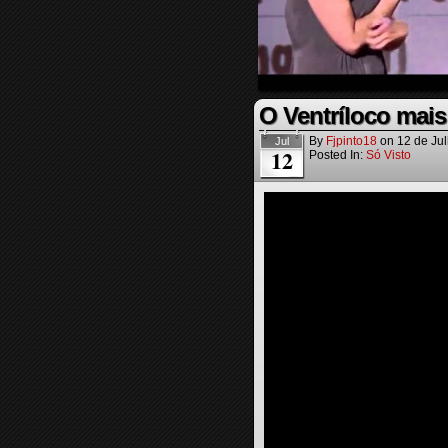
O Ventríloco mais
By
Fjpinto18
on
12 de Ju
Jul
12
Posted In:
Só Visto