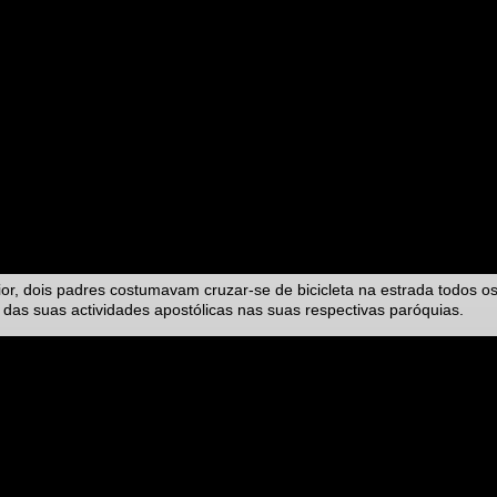
or, dois padres costumavam cruzar-se de bicicleta na estrada todos o
as suas actividades apostólicas nas suas respectivas paróquias.