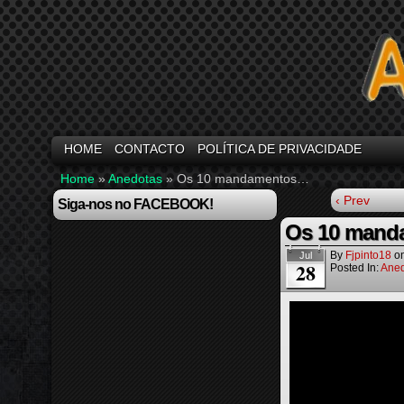
HOME
CONTACTO
POLÍTICA DE PRIVACIDADE
Home
»
Anedotas
»
Os 10 mandamentos…
‹ Prev
Siga-nos no FACEBOOK!
Os 10 man
By
Fjpinto18
o
Jul
28
Posted In:
Aned