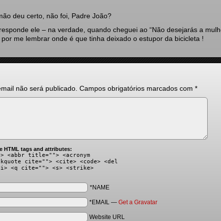
ão deu certo, não foi, Padre João?
responde ele – na verdade, quando cheguei ao “Não desejarás a mulh
 por me lembrar onde é que tinha deixado o estupor da bicicleta !
mail não será publicado.
Campos obrigatórios marcados com
*
e HTML tags and attributes:
"> <abbr title=""> <acronym
ckquote cite=""> <cite> <code> <del
<i> <q cite=""> <s> <strike>
*NAME
*EMAIL
—
Get a Gravatar
Website URL