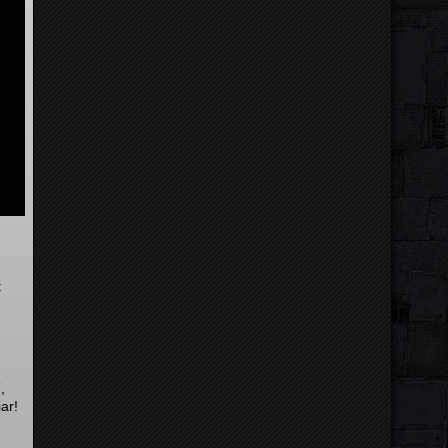
:
,
ar!