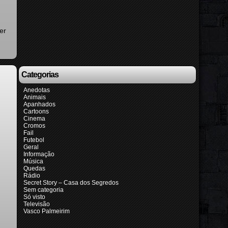
er
Categorias
Anedotas
Animais
Apanhados
Cartoons
Cinema
Cromos
Fail
Futebol
Geral
Informação
Música
Quedas
Rádio
Secret Story – Casa dos Segredos
Sem categoria
Só visto
Televisão
Vasco Palmeirim