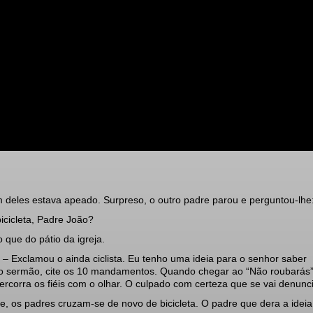
 deles estava apeado. Surpreso, o outro padre parou e perguntou-lhe
icicleta, Padre João?
 que do pátio da igreja.
– Exclamou o ainda ciclista. Eu tenho uma ideia para o senhor saber
do sermão, cite os 10 mandamentos. Quando chegar ao “Não roubarás”
rcorra os fiéis com o olhar. O culpado com certeza que se vai denunci
, os padres cruzam-se de novo de bicicleta. O padre que dera a ideia