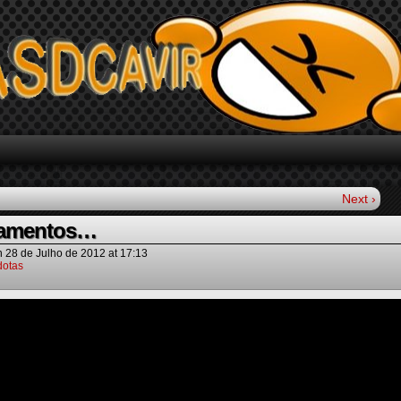
Next ›
damentos…
n
28 de Julho de 2012
at
17:13
otas