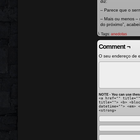
diz:
– Parece que o serm
– Mais ou menos – 
do próximo”, acabei
└ Tags:
anedotas
Comment ¬
O seu endereço de e
NOTE - You can use thes
<a href="" title="
title=""> <b> <blo
datetime=""> <em> 
<strong>