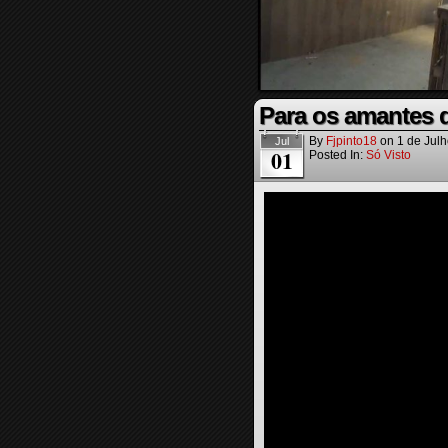
Para os amantes d
By
Fjpinto18
on
1 de Jul
Jul
01
Posted In:
Só Visto