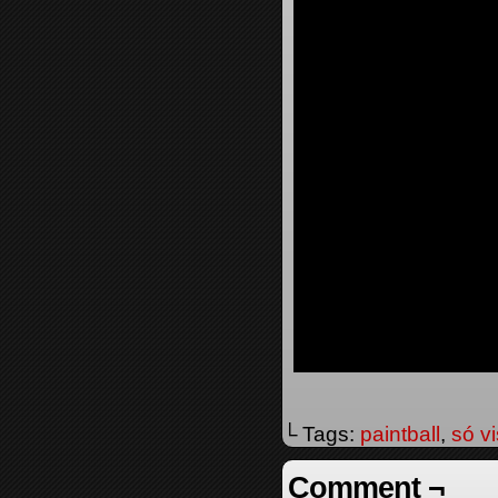
└ Tags:
paintball
,
só vi
Comment ¬