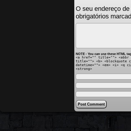
O seu endereço de 
obrigatórios marc
NOTE - You can use these HTML tag
<a href="" title=""> <abbr 
title=""> <b> <blockquote c
datetime=""> <em> <i> <q ci
<strong>