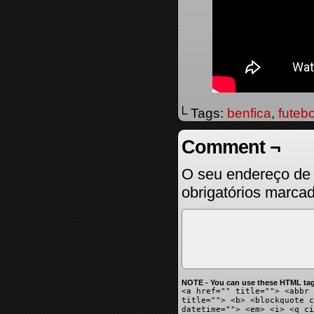
└ Tags:
benfica
,
futebo
Comment ¬
O seu endereço de 
obrigatórios marc
NOTE - You can use these HTML tag
<a href="" title=""> <abbr 
title=""> <b> <blockquote c
datetime=""> <em> <i> <q ci