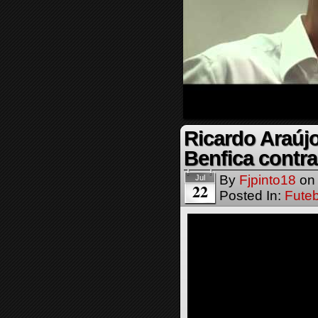
Ricardo Araújo
Benfica contra
By
Fjpinto18
o
Jul
22
Posted In:
Futeb