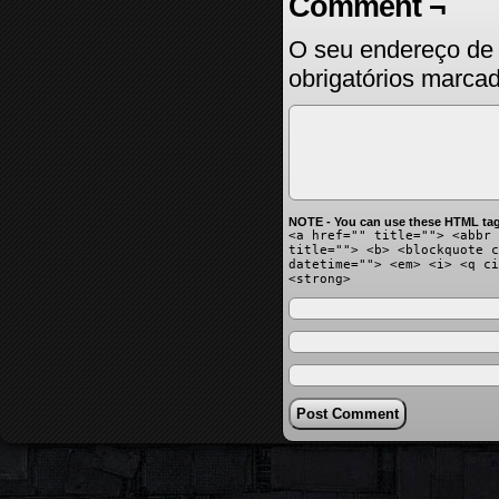
Comment ¬
O seu endereço de 
obrigatórios marc
NOTE - You can use these HTML tag
<a href="" title=""> <abbr 
title=""> <b> <blockquote c
datetime=""> <em> <i> <q ci
<strong>