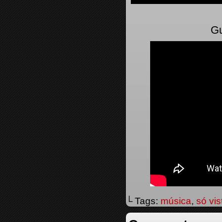
Gu
└ Tags:
música
,
só vis