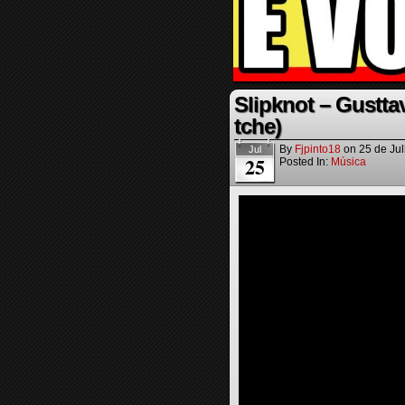
Slipknot – Gustta
tche)
By
Fjpinto18
on
25 de Ju
Jul
25
Posted In:
Música