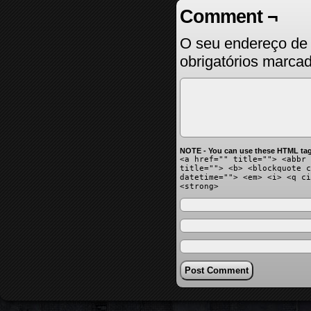
Comment ¬
O seu endereço de 
obrigatórios marc
NOTE - You can use these HTML tag
<a href="" title=""> <abbr 
title=""> <b> <blockquote c
datetime=""> <em> <i> <q ci
<strong>