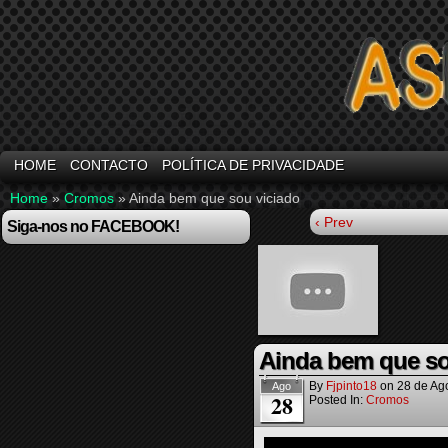
HOME
CONTACTO
POLÍTICA DE PRIVACIDADE
Home
»
Cromos
»
Ainda bem que sou viciado
‹ Prev
Siga-nos no FACEBOOK!
Ainda bem que so
By
Fjpinto18
on
28 de Ag
Ago
28
Posted In:
Cromos