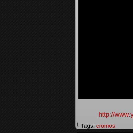
http://www
└ Tags:
cromos