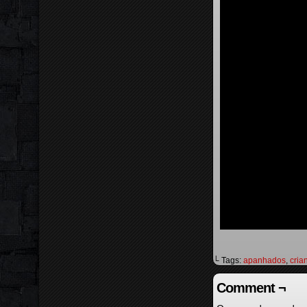
└ Tags:
apanhados
,
cria
Comment ¬