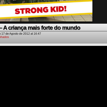
 A criança mais forte do mundo
n
17 de Agosto de 2012
at
16:47
nhados