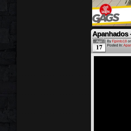
Apanhados –
By
Fjpinto18
o
Ago
17
Posted In:
Apa