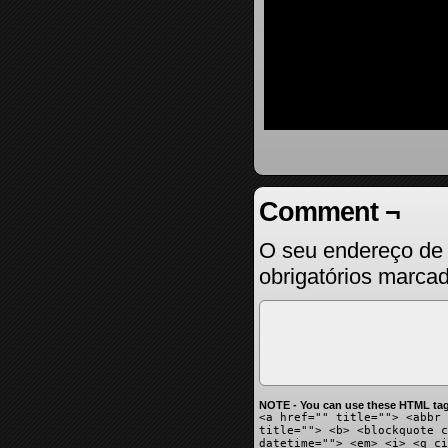
Comment ¬
O seu endereço de 
obrigatórios marc
NOTE - You can use these HTML tag
<a href="" title=""> <abbr 
title=""> <b> <blockquote c
datetime=""> <em> <i> <q ci