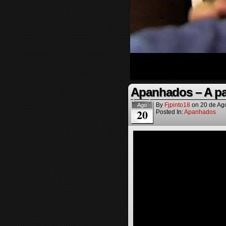
Apanhados – A pa
By
Fjpinto18
on
20 de Ag
Ago
20
Posted In:
Apanhados