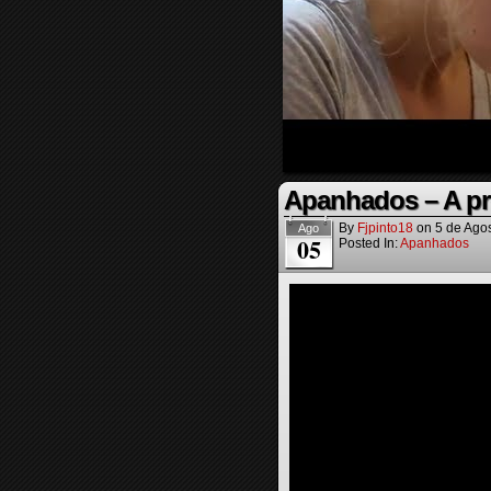
Apanhados – A pr
By
Fjpinto18
on
5 de Ago
Ago
05
Posted In:
Apanhados