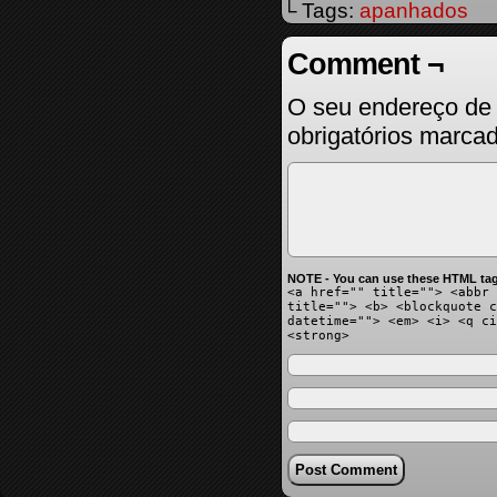
└ Tags:
apanhados
Comment ¬
O seu endereço de 
obrigatórios marc
NOTE - You can use these HTML tag
<a href="" title=""> <abbr 
title=""> <b> <blockquote c
datetime=""> <em> <i> <q ci
<strong>