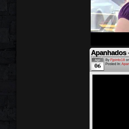
Apanhados –
By
Fjpinto18
o
Ago
06
Posted In:
Apa