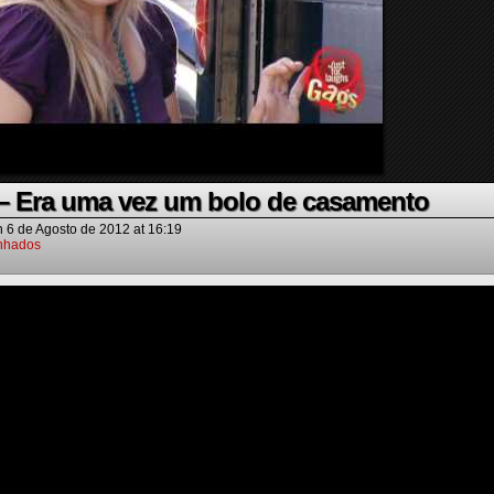
 Era uma vez um bolo de casamento
n
6 de Agosto de 2012
at
16:19
nhados