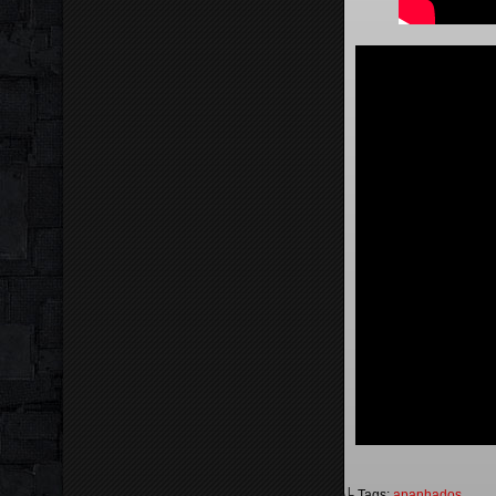
└ Tags:
apanhados