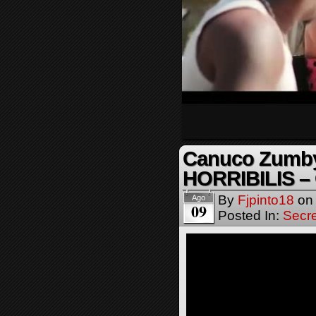
Canuco Zumby 
HORRIBILIS –
By
Fjpinto18
o
Ago
09
Posted In:
Secre