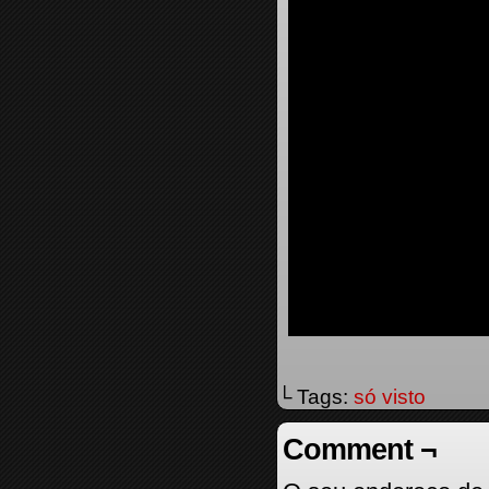
└ Tags:
só visto
Comment ¬