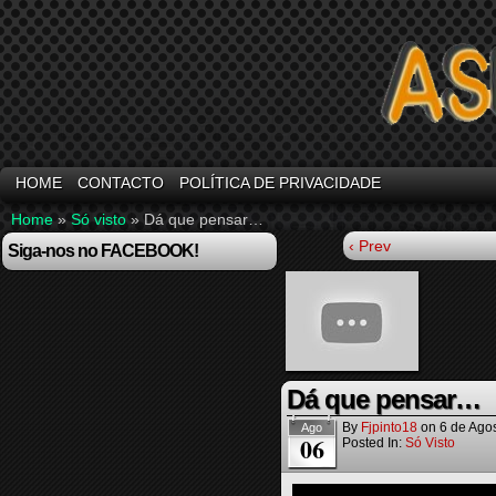
HOME
CONTACTO
POLÍTICA DE PRIVACIDADE
Home
»
Só visto
»
Dá que pensar…
‹ Prev
Siga-nos no FACEBOOK!
Dá que pensar…
By
Fjpinto18
on
6 de Ago
Ago
06
Posted In:
Só Visto