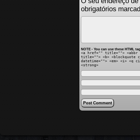
O seu endereço de 
obrigatórios marc
NOTE - You can use these HTML tag
<a href="" title=""> <abbr 
title=""> <b> <blockquote c
datetime=""> <em> <i> <q ci
<strong>