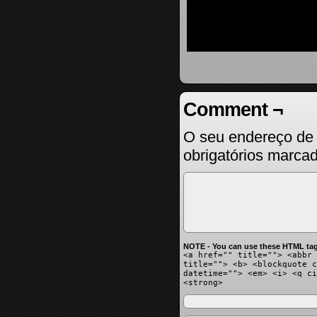
Comment ¬
O seu endereço de 
obrigatórios marc
NOTE - You can use these HTML tag
<a href="" title=""> <abbr 
title=""> <b> <blockquote c
datetime=""> <em> <i> <q ci
<strong>