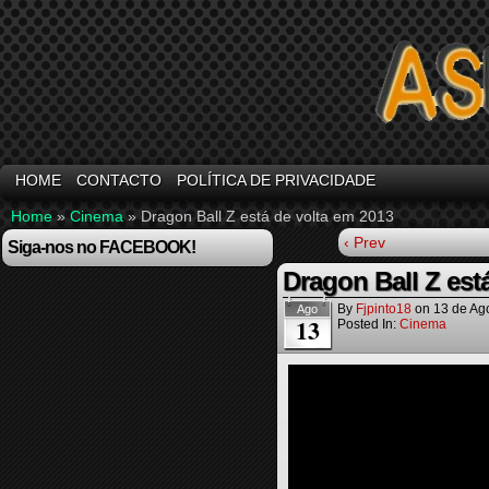
HOME
CONTACTO
POLÍTICA DE PRIVACIDADE
Home
»
Cinema
»
Dragon Ball Z está de volta em 2013
‹ Prev
Siga-nos no FACEBOOK!
Dragon Ball Z est
By
Fjpinto18
on
13 de Ag
Ago
13
Posted In:
Cinema