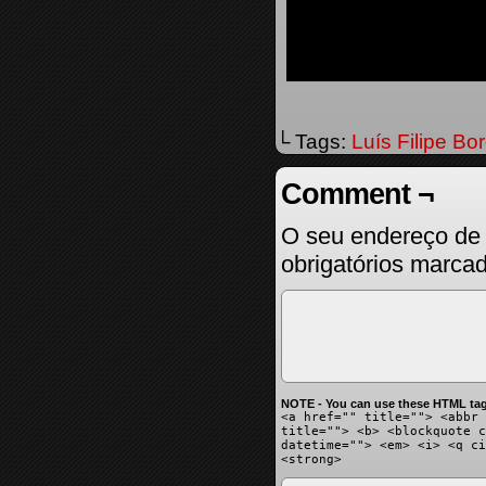
└ Tags:
Luís Filipe Bo
Comment ¬
O seu endereço de 
obrigatórios marc
NOTE - You can use these HTML tag
<a href="" title=""> <abbr 
title=""> <b> <blockquote c
datetime=""> <em> <i> <q ci
<strong>