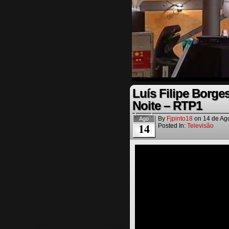
Luís Filipe Borge
Noite – RTP1
By
Fjpinto18
on
14 de Ag
Ago
14
Posted In:
Televisão