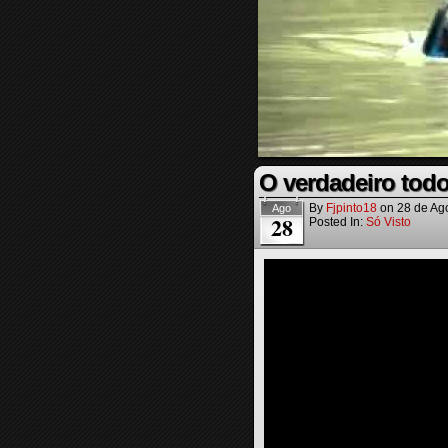
O verdadeiro todo
By
Fjpinto18
on
28 de Ag
Ago
28
Posted In:
Só Visto