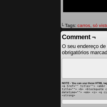
└ Tags:
carros
,
só vist
Comment ¬
O seu endereço de 
obrigatórios marc
NOTE - You can use these HTML tag
<a href="" title=""> <abbr 
title=""> <b> <blockquote c
datetime=""> <em> <i> <q ci
<strong>