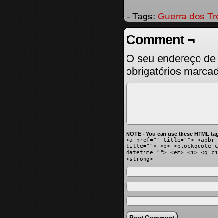
└ Tags:
Guerra dos Tr
Comment ¬
O seu endereço de 
obrigatórios marc
NOTE - You can use these HTML tag
<a href="" title=""> <abbr 
title=""> <b> <blockquote c
datetime=""> <em> <i> <q ci
<strong>