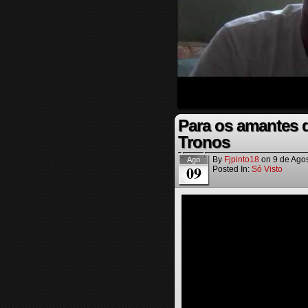
Para os amantes 
Tronos
By
Fjpinto18
on
9 de Ago
Ago
09
Posted In:
Só Visto