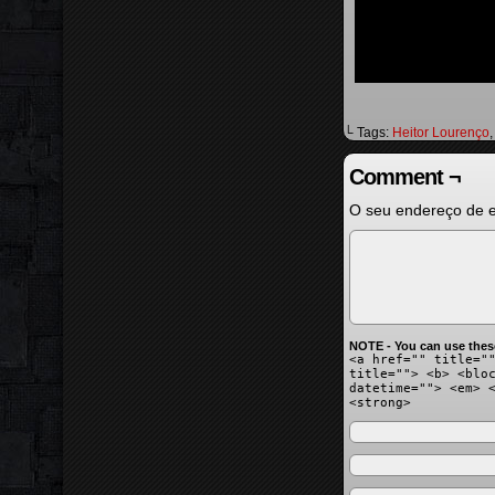
└ Tags:
Heitor Lourenço
Comment ¬
O seu endereço de e
NOTE - You can use thes
<a href="" title="
title=""> <b> <blo
datetime=""> <em> 
<strong>