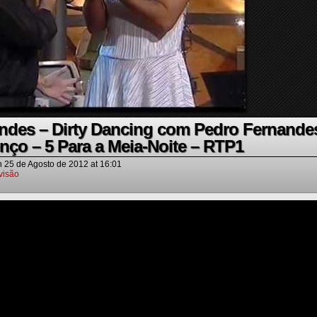
ndes – Dirty Dancing com Pedro Fernande
nço – 5 Para a Meia-Noite – RTP1
n
25 de Agosto de 2012
at
16:01
visão