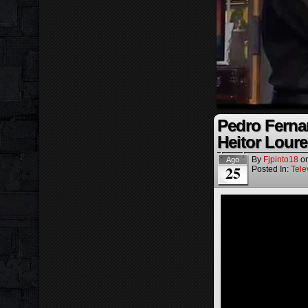
Pedro Ferna
Heitor Loure
By
Fjpinto18
o
Ago
25
Posted In:
Tele