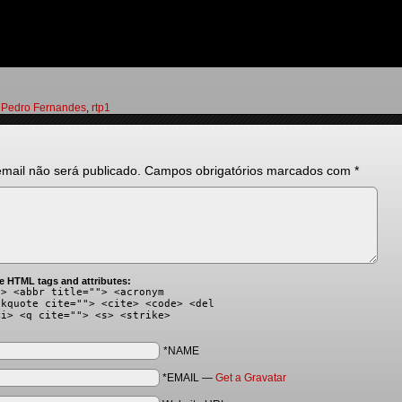
,
Pedro Fernandes
,
rtp1
mail não será publicado.
Campos obrigatórios marcados com
*
e HTML tags and attributes:
"> <abbr title=""> <acronym
ckquote cite=""> <cite> <code> <del
<i> <q cite=""> <s> <strike>
*NAME
*EMAIL
—
Get a Gravatar